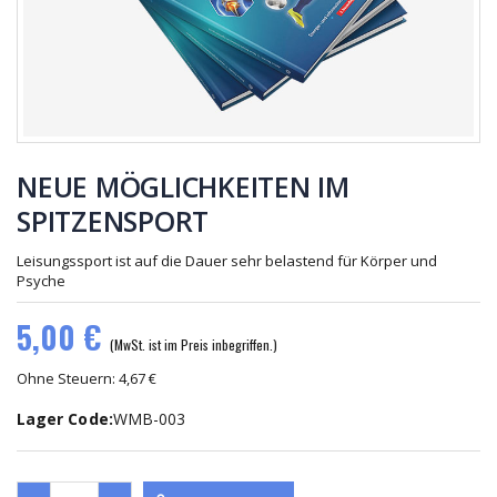
TESLA
Tesla Relax
MARE - 1-
Outdoor
Monatskur
60,00 €
827,05 €
NEUE MÖGLICHKEITEN IM
Netzteil für
LED-
den Tesla
SPITZENSPORT
Platinen -
Oszillator
41,65 €
Hexagon
15,00 €
Set (4
Leisungssport ist auf die Dauer sehr belastend für Körper und
Stück)
Psyche
5,00 €
(MwSt. ist im Preis inbegriffen.)
Ohne Steuern: 4,67 €
Lager Code:
WMB-003