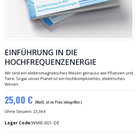
SCHÜSSLER
45,00 €
40,00 €
Standfuß
Schutzbezug
für
für Tesla
Hochfrequenz-
FlexPad
89,25 €
15,00 €
Antenne
EINFÜHRUNG IN DIE
Netzteil für
Gesicht
HOCHFREQUENZENERGIE
den Tesla
zeigen
Oszillator
41,65 €
27,00 €
Wir sind ein elektromagnetisches Wesen genauso wie Pflanzen und
Tiere. Sogar unser Planet ist ein hochkompliziertes, elektrisches
Wesen.
25,00 €
(MwSt. ist im Preis inbegriffen.)
Ohne Steuern: 23,36 €
Lager Code:
WMB-001-DE