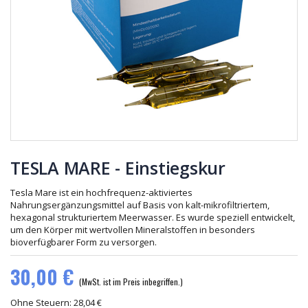
55,00 €
Schutzbezug
Hygieneschutz
für Tesla
Relax
40,00 €
15,00 €
TESLA
Tesla Relax
MARE -
Einstiegskur
30,00 €
808,00 €
TESLA MARE - Einstiegskur
Tesla Mare ist ein hochfrequenz-aktiviertes
Nahrungsergänzungsmittel auf Basis von kalt-mikrofiltriertem,
hexagonal strukturiertem Meerwasser. Es wurde speziell entwickelt,
um den Körper mit wertvollen Mineralstoffen in besonders
bioverfügbarer Form zu versorgen.
30,00 €
(MwSt. ist im Preis inbegriffen.)
Ohne Steuern: 28,04 €