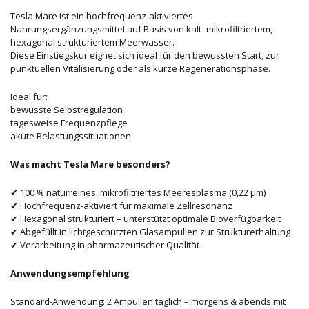
Tesla Mare ist ein hochfrequenz-aktiviertes
Nahrungsergänzungsmittel auf Basis von kalt- mikrofiltriertem,
hexagonal strukturiertem Meerwasser.
Diese Einstiegskur eignet sich ideal für den bewussten Start, zur
punktuellen Vitalisierung oder als kurze Regenerationsphase.
Ideal für:
bewusste Selbstregulation
tagesweise Frequenzpflege
akute Belastungssituationen
Was macht Tesla Mare besonders?
✔ 100 % naturreines, mikrofiltriertes Meeresplasma (0,22 μm)
✔ Hochfrequenz-aktiviert für maximale Zellresonanz
✔ Hexagonal strukturiert – unterstützt optimale Bioverfügbarkeit
✔ Abgefüllt in lichtgeschützten Glasampullen zur Strukturerhaltung
✔ Verarbeitung in pharmazeutischer Qualität
Anwendungsempfehlung
Standard-Anwendung: 2 Ampullen täglich – morgens & abends mit