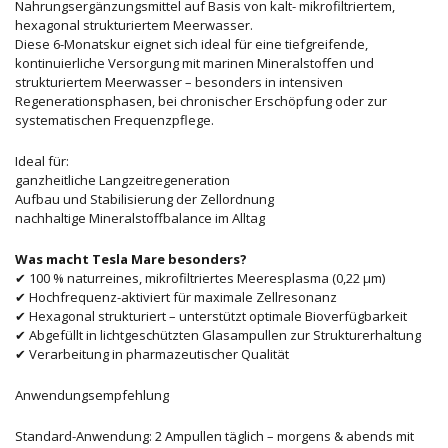
Nahrungsergänzungsmittel auf Basis von kalt- mikrofiltriertem,
hexagonal strukturiertem Meerwasser.
Diese 6-Monatskur eignet sich ideal für eine tiefgreifende,
kontinuierliche Versorgung mit marinen Mineralstoffen und
strukturiertem Meerwasser – besonders in intensiven
Regenerationsphasen, bei chronischer Erschöpfung oder zur
systematischen Frequenzpflege.
Ideal für:
ganzheitliche Langzeitregeneration
Aufbau und Stabilisierung der Zellordnung
nachhaltige Mineralstoffbalance im Alltag
Was macht Tesla Mare besonders?
✔ 100 % naturreines, mikrofiltriertes Meeresplasma (0,22 μm)
✔ Hochfrequenz-aktiviert für maximale Zellresonanz
✔ Hexagonal strukturiert – unterstützt optimale Bioverfügbarkeit
✔ Abgefüllt in lichtgeschützten Glasampullen zur Strukturerhaltung
✔ Verarbeitung in pharmazeutischer Qualität
Anwendungsempfehlung
Standard-Anwendung: 2 Ampullen täglich – morgens & abends mit