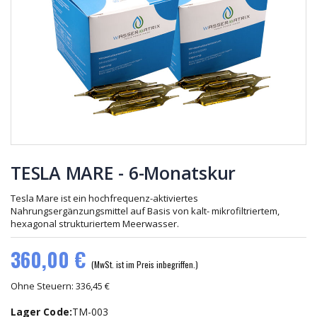
Tesla
Tesla Relax
FlexPad
416,50 €
808,00 €
TESLA
Hochfrequenz
MARE - 1-
Sonde
Monatskur
60,00 €
416,50 €
TESLA MARE - 6-Monatskur
Tesla Mare ist ein hochfrequenz-aktiviertes
Nahrungsergänzungsmittel auf Basis von kalt- mikrofiltriertem,
hexagonal strukturiertem Meerwasser.
360,00 €
(MwSt. ist im Preis inbegriffen.)
Ohne Steuern: 336,45 €
Lager Code:
TM-003